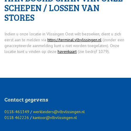
SCHEPEN / LOSSEN VAN
STORES
Indien u onze locatie in Vlissingen Oost wilt bezoeken, dient u zich
eerst aan te melden via
https://terminal.vlbvlissingen.nl
(zonder een
geaccepteerde aanmelding kunt u niet worden toegelaten). Onze
locatie kunt u vinden op deze
havenkaart
(zie bedrijf 1079).
Contact gegevens
0118-461349
/
werkleiders@vlbvlissingen.nl
0118 462226
/
kantoor@vlbvlissingen.nl