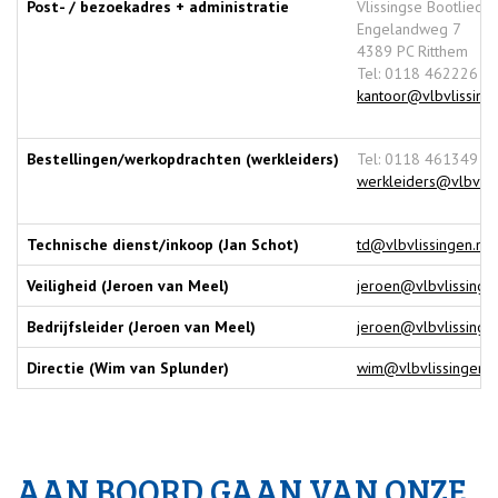
Post- / bezoekadres + administratie
Vlissingse Bootlieden
Engelandweg 7
4389 PC Ritthem
Tel: 0118 462226
kantoor@vlbvlissinge
Bestellingen/werkopdrachten (werkleiders)
Tel: 0118 461349 (2
werkleiders@vlbvliss
Technische dienst/inkoop (Jan Schot)
td@vlbvlissingen.nl
Veiligheid (Jeroen van Meel)
jeroen@vlbvlissingen
Bedrijfsleider (Jeroen van Meel)
jeroen@vlbvlissingen
Directie (Wim van Splunder)
wim@vlbvlissingen.n
AAN BOORD GAAN VAN ONZE